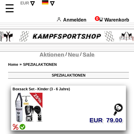
▿
▿
EUR
☰
CHF
English
USD
Français
0
Anmelden
Warenkorb
Italiano
Español
Aktionen
Neu
Sale
/
/
»
Home
SPEZIALAKTIONEN
SPEZIALAKTIONEN
Boxsack Set - Kinder (3 - 6 Jahre)
EUR 79.00